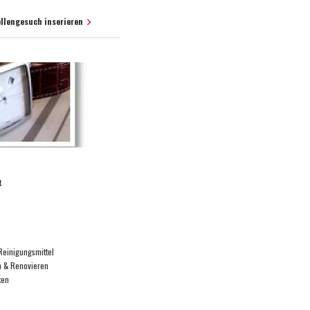
ellengesuch inserieren
t
Reinigungsmittel
 & Renovieren
ken